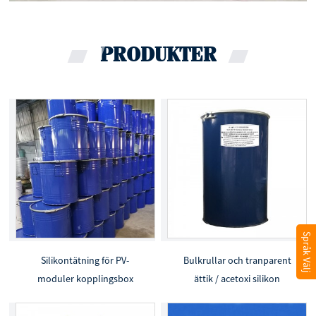
PRODUKTER
Språk Välj
Silikontätning för PV-
Bulkrullar och tranparent
moduler kopplingsbox
ättik / acetoxi silikon
och ramförslutning och
tätningsmedel i trummor
limning